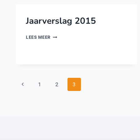
Jaarverslag 2015
JAARVERSLAG
LEES MEER
2015
Paginanavigatie
Vorige
1
2
3
pagina