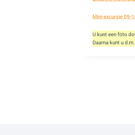
Mini-excursie 09-
U kunt een foto do
Daarna kunt u d.m.