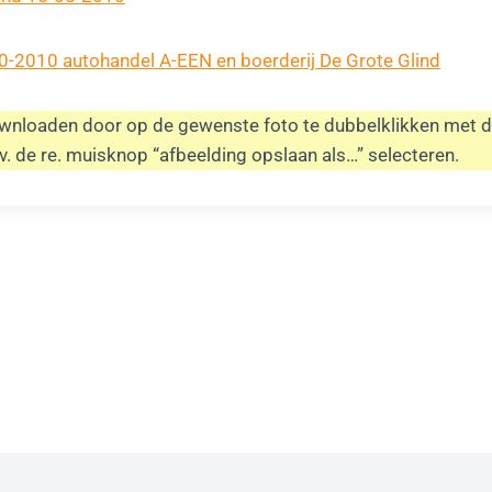
10-2010 autohandel A-EEN en boerderij De Grote Glind
wnloaden door op de gewenste foto te dubbelklikken met de
v. de re. muisknop “afbeelding opslaan als…” selecteren.