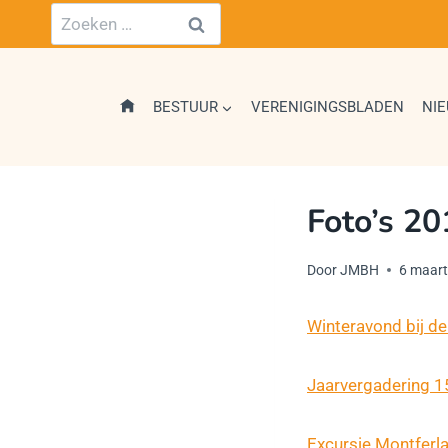
Doorgaan
Zoeken
naar
naar:
inhoud
BESTUUR
VERENIGINGSBLADEN
NI
Foto’s 20
Door
JMBH
6 maar
Winteravond bij de
Jaarvergadering 
Excursie Montferl