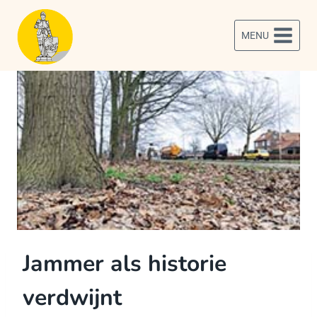
Doorgaan
naar
MENU
inhoud
Jammer als historie
verdwijnt