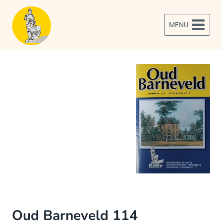
Doorgaan
naar
MENU
inhoud
Oud Barneveld 114