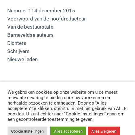
Nummer 114 december 2015
Voorwoord van de hoofdredacteur
Van de bestuurstafel
Barneveldse auteurs
Dichters
Schrijvers
Nieuwe leden
We gebruiken cookies op onze website om u de meest
relevante ervaring te bieden door uw voorkeuren en
Cookiebeleid
Privacybeleid
Downloads
herhaalde bezoeken te onthouden. Door op "Alles
accepteren" te klikken, stemt u in met het gebruik van ALLE
Links
cookies. U kunt echter naar "Cookie-instellingen" gaan om
een gecontroleerde toestemming te geven.
© 2004-2026 Vereniging Oud Barneveld |
Cookie Instellingen
Alles accepteren
Alles weigeren